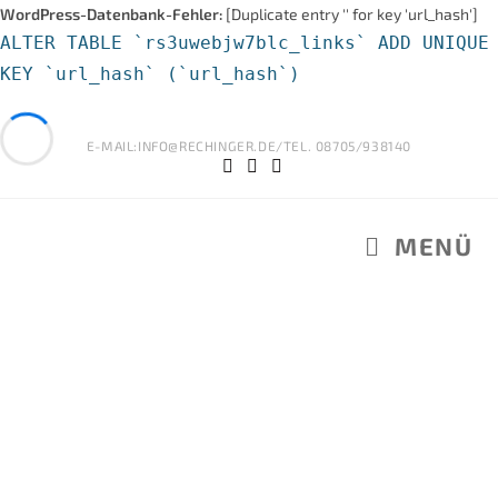
WordPress-Datenbank-Fehler:
[Duplicate entry '' for key 'url_hash']
ALTER TABLE `rs3uwebjw7blc_links` ADD UNIQUE
KEY `url_hash` (`url_hash`)
E-MAIL:INFO@RECHINGER.DE/TEL. 08705/938140
MENÜ